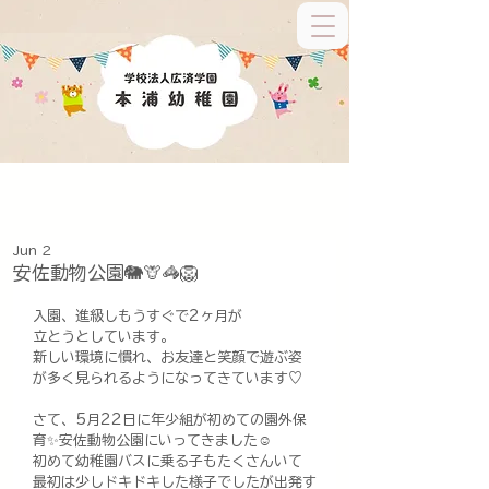
Jun 2
安佐動物公園🐘🦒🦓🦁
入園、進級しもうすぐで2ヶ月が
立とうとしています。
新しい環境に慣れ、お友達と笑顔で遊ぶ姿
が多く見られるようになってきています♡
さて、5月22日に年少組が初めての園外保
育✨安佐動物公園にいってきました☺︎
初めて幼稚園バスに乗る子もたくさんいて
最初は少しドキドキした様子でしたが出発す