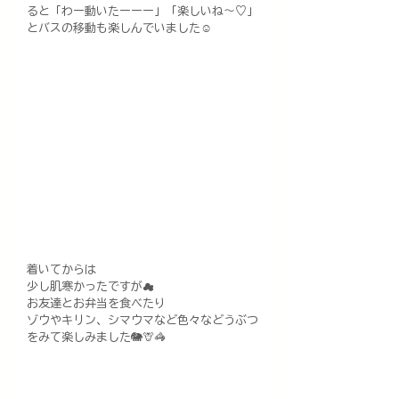
ると「わー動いたーーー」「楽しいね〜♡」
とバスの移動も楽しんでいました☺︎
着いてからは
少し肌寒かったですが☁️
お友達とお弁当を食べたり
ゾウやキリン、シマウマなど色々などうぶつ
をみて楽しみました🐘🦒🦓