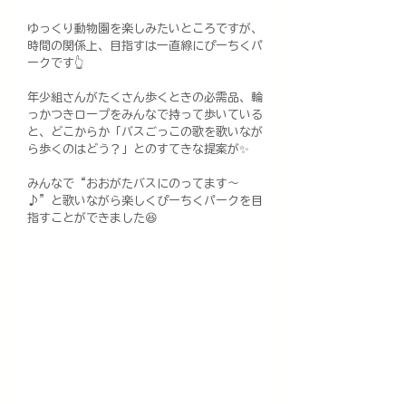
ゆっくり動物園を楽しみたいところですが、
時間の関係上、目指すは一直線にぴーちくパ
ークです👆️
年少組さんがたくさん歩くときの必需品、輪
っかつきロープをみんなで持って歩いている
と、どこからか「バスごっこの歌を歌いなが
ら歩くのはどう？」とのすてきな提案が✨
みんなで“おおがたバスにのってます～
♪”と歌いながら楽しくぴーちくパークを目
指すことができました😆