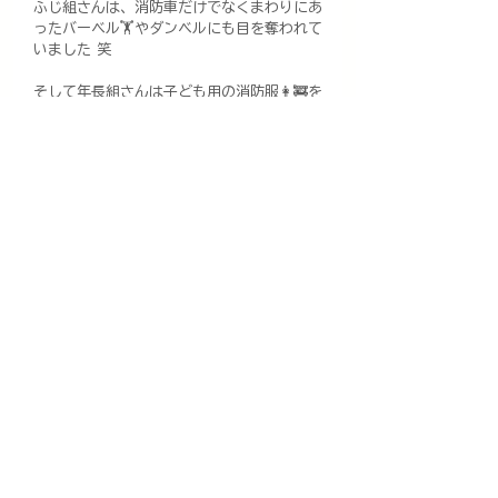
ふじ組さんは、消防車だけでなくまわりにあ
ったバーベル🏋️やダンベルにも目を奪われて
いました 笑
そして年長組さんは子ども用の消防服👩‍🚒を
着て、記念撮影もさせてもらいました✨
きっと子どもたちにとって心に残る体験にな
ったことでしょう😌❣️