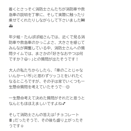
着くとさっそく消防士さんたちが消防車や救
急車の説明を丁寧に、そして実際に触ったり
乗せてくれたりしながらして下さいました🚒
🚑️
年少組・たんぽぽ組さんでは、近くで見る消
防車や救急車のかっこよさ、大きさを感じて
みんなが興奮している中、消防士さんへの質
問タイムでは、まさかの｢好きなおやつは何
ですか？😃✨｣との質問が出たそうです！
大人の私たちからしたら、｢車のことじゃな
いんかーい👋｣と思わずツッコミをいれたく
なるところですが、その子は家でいくつも一
生懸命質問を考えていたそうで…😌
一生懸命考えて決めた質問がそれだと思うと
なんともほほえましいですよね💕
そして消防士さんの答えは｢チョコレート
🍫｣だったそうで、その後も盛り上がったそ
うです☺️