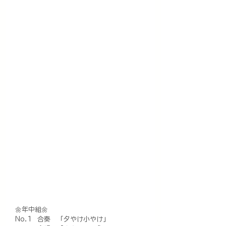
🌼年中組🌼
No.1  合奏　「夕やけ小やけ」