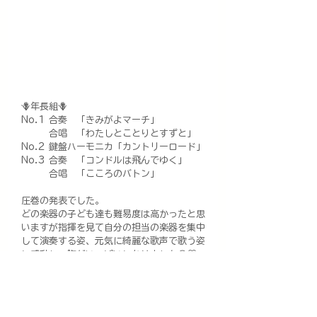
🪻年長組🪻
No.1 合奏　「きみがよマーチ」
　　　合唱　「わたしとことりとすずと」
No.2 鍵盤ハーモニカ「カントリーロード」
No.3 合奏　「コンドルは飛んでゆく」
　　　合唱　「こころのバトン」
圧巻の発表でした。
どの楽器の子ども達も難易度は高かったと思
いますが指揮を見て自分の担当の楽器を集中
して演奏する姿、元気に綺麗な歌声で歌う姿
に感動し、胸がいっぱいになりました😢♡