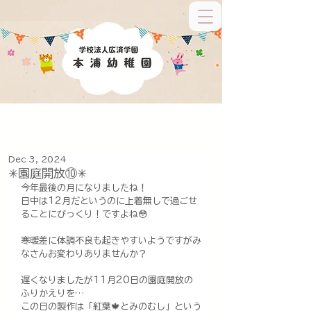
Dec 3, 2024
✳︎園庭開放⑩✳︎
今年最後の月になりましたね！
日中は12月だというのに上着無しで過ごせ
ることにびっくり！ですよね😳
寒暖差に体調不良も起きやすいようですがみ
なさんお変わりありませんか？
遅くなりましたが11月20日の園庭開放の
ふりかえりを…
この日の製作は「紅葉🍁とみのむし」という