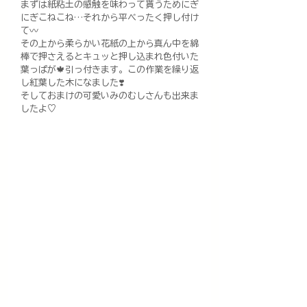
まずは紙粘土の感触を味わって貰うためにぎ
にぎこねこね…それから平べったく押し付け
て〰︎
その上から柔らかい花紙の上から真ん中を綿
棒で押さえるとキュッと押し込まれ色付いた
葉っぱが🍁引っ付きます。この作業を繰り返
し紅葉した木になました❣️
そしておまけの可愛いみのむしさんも出来ま
したよ♡