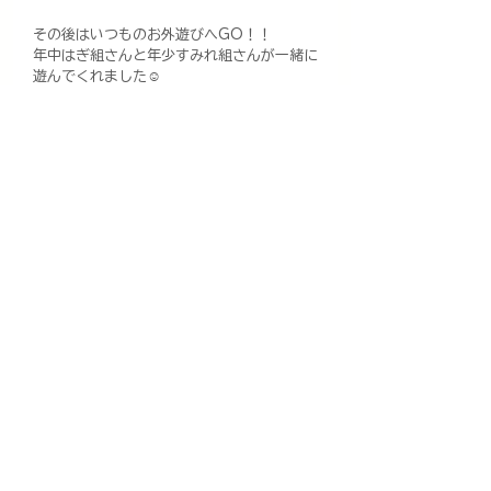
その後はいつものお外遊びへGO！！
年中はぎ組さんと年少すみれ組さんが一緒に
遊んでくれました☺️
お兄ちゃんお姉ちゃんたちも小さいお友だち
に上手に声をかけたり、手を引いてあげた
り…と積極的に関わる姿が増えたなぁ💕と思
います。
縦の関係から学ぶことがたくさんありますね
♡
遊びにきてくれたお友だちもちょっと恥ずか
しそうにしながらも嬉しそうなお顔が印象的
でした🥰
明日、４日も園庭開放ありますよ〜❣️
寒くなる前にしっかり体を動かして遊びたい
と思います💪
ぜひぜひあそびに来てください😊