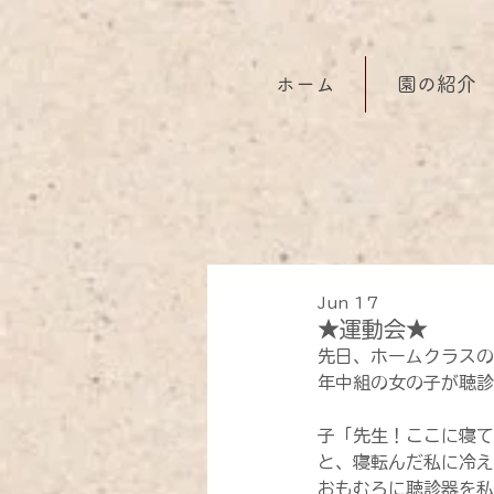
ホーム
園の紹介
Jun 17
★運動会★
先日、ホームクラスの
年中組の女の子が聴診
子「先生！ここに寝て
と、寝転んだ私に冷え
おもむろに聴診器を私