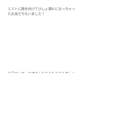
ミストに顔を向けてびしょ濡れになっちゃっ
たお友だちもいました！
お兄さんや、お姉さんたちともとても楽しく
遊んでいましたね♪